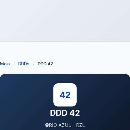
Início
/
DDDs
/
DDD 42
42
DDD 42
RIO AZUL - RZL