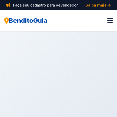
Faça seu cadastro para Revendedor
Saiba mais
BenditoGuia