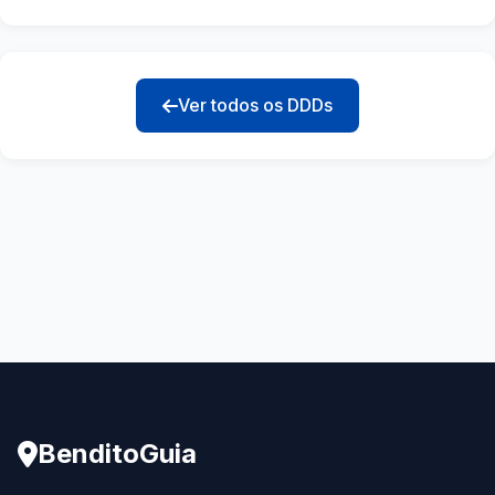
Ver todos os DDDs
BenditoGuia