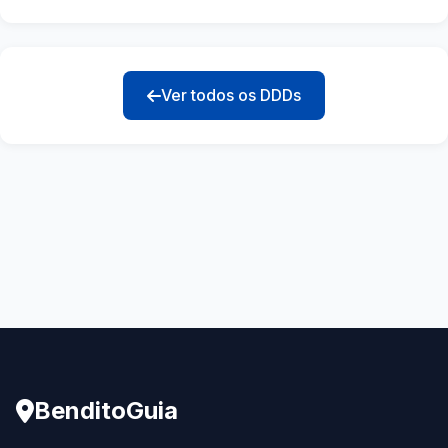
Ver todos os DDDs
BenditoGuia