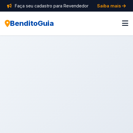
Faça seu cadastro para Revendedor
Saiba mais
BenditoGuia