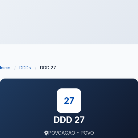
Início
/
DDDs
/
DDD 27
27
DDD 27
POVOACAO - POVO