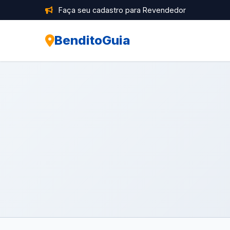
Faça seu cadastro para Revendedor
BenditoGuia