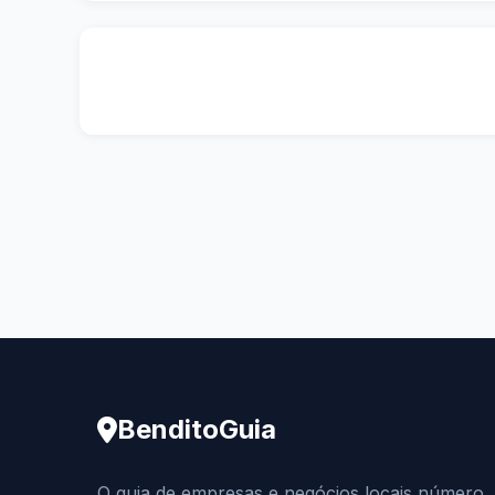
BenditoGuia
O guia de empresas e negócios locais número