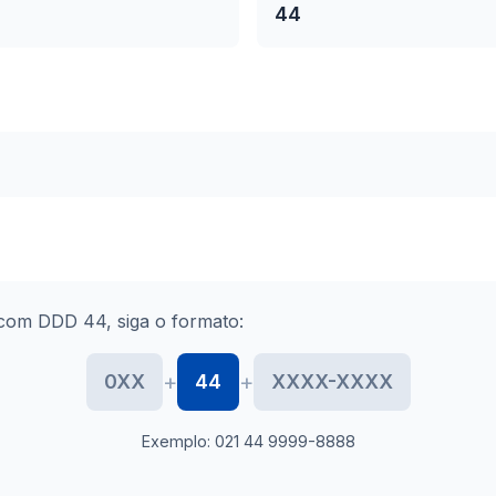
44
com DDD 44, siga o formato:
+
+
0XX
44
XXXX-XXXX
Exemplo: 021 44 9999-8888