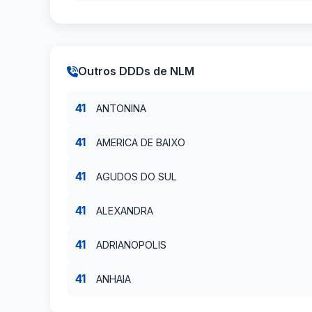
Outros DDDs de NLM
41
ANTONINA
41
AMERICA DE BAIXO
41
AGUDOS DO SUL
41
ALEXANDRA
41
ADRIANOPOLIS
41
ANHAIA