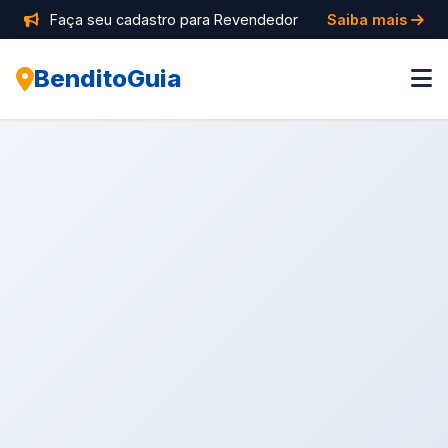
Faça seu cadastro para Revendedor
Saiba mais
BenditoGuia