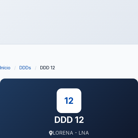
Início
/
DDDs
/
DDD 12
12
DDD 12
LORENA - LNA