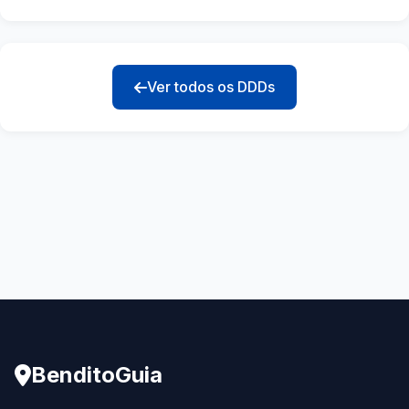
Ver todos os DDDs
BenditoGuia