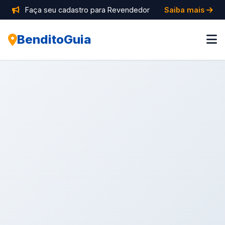
Faça seu cadastro para Revendedor
Saiba mais
BenditoGuia