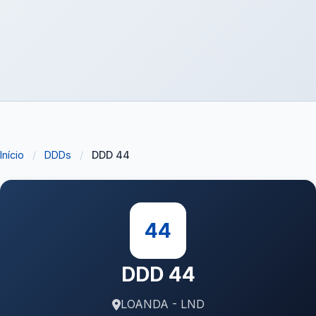
Início
/
DDDs
/
DDD 44
44
DDD 44
LOANDA - LND