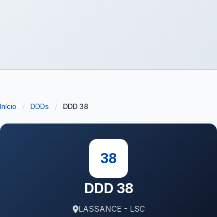
Início
/
DDDs
/
DDD 38
38
DDD 38
LASSANCE - LSC