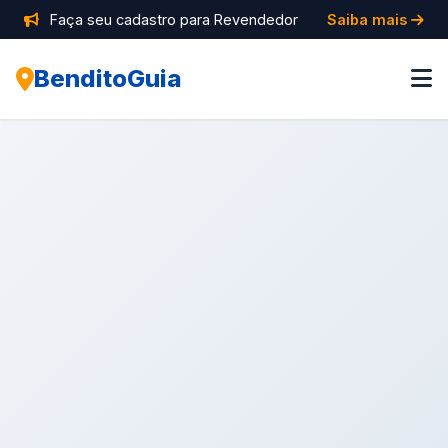
Faça seu cadastro para Revendedor
Saiba mais
BenditoGuia