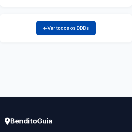
Ver todos os DDDs
BenditoGuia