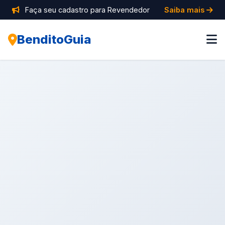
Faça seu cadastro para Revendedor
Saiba mais
BenditoGuia