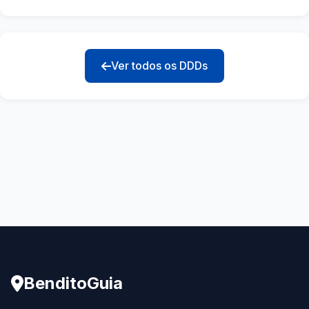
Ver todos os DDDs
BenditoGuia