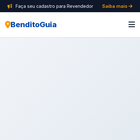
Faça seu cadastro para Revendedor
Saiba mais
BenditoGuia