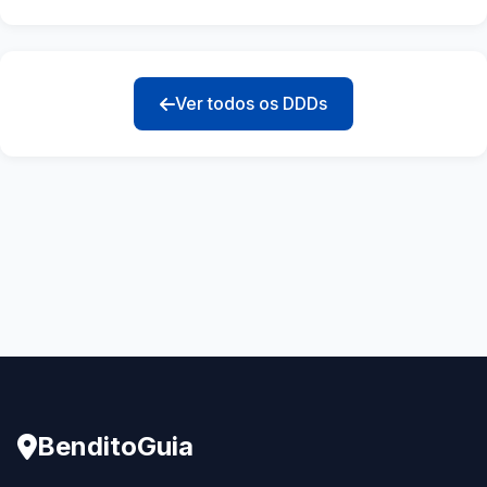
Ver todos os DDDs
BenditoGuia