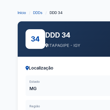
Início
/
DDDs
/
DDD 34
DDD 34
34
ITAPAGIPE - IGY
Localização
Estado
MG
Região