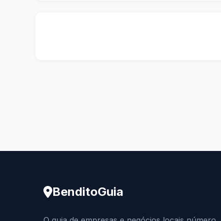
BenditoGuia
O guia de empresas e negócios locais número