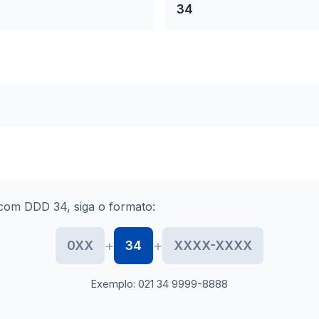
34
com DDD 34, siga o formato:
+
+
0XX
34
XXXX-XXXX
Exemplo: 021 34 9999-8888