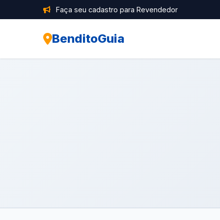
Faça seu cadastro para Revendedor
BenditoGuia