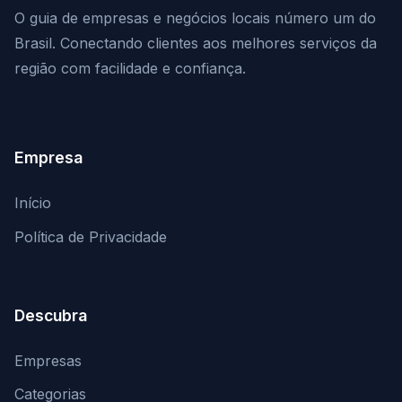
O guia de empresas e negócios locais número um do
Brasil. Conectando clientes aos melhores serviços da
região com facilidade e confiança.
Empresa
Início
Política de Privacidade
Descubra
Empresas
Categorias