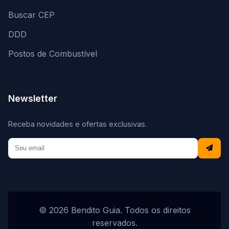
Buscar CEP
DDD
Postos de Combustível
Newsletter
Receba novidades e ofertas exclusivas.
© 2026 Bendito Guia. Todos os direitos
reservados.