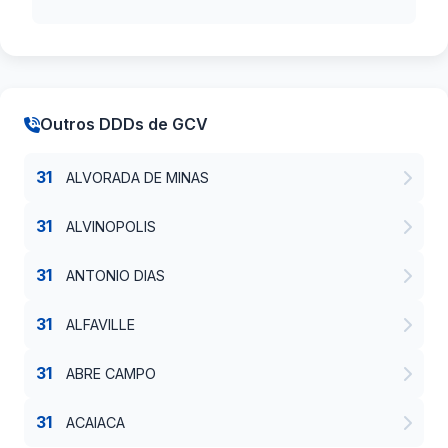
Outros DDDs de GCV
31
ALVORADA DE MINAS
31
ALVINOPOLIS
31
ANTONIO DIAS
31
ALFAVILLE
31
ABRE CAMPO
31
ACAIACA