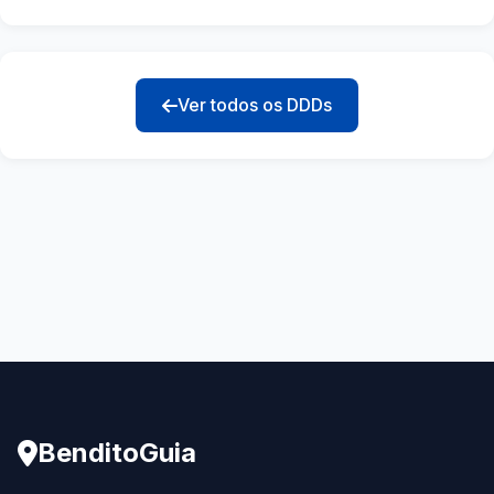
Ver todos os DDDs
BenditoGuia