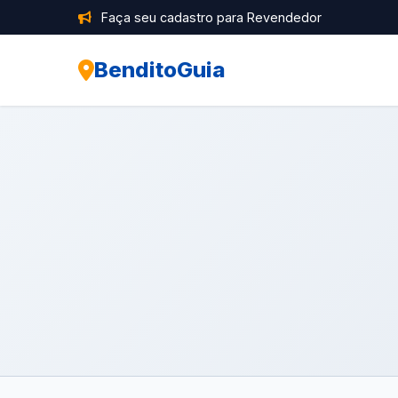
Faça seu cadastro para Revendedor
BenditoGuia