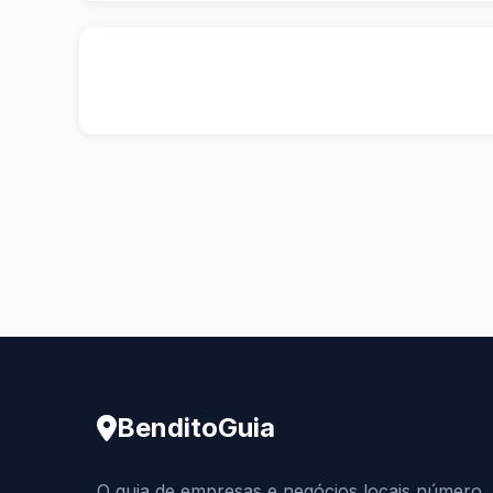
BenditoGuia
O guia de empresas e negócios locais número