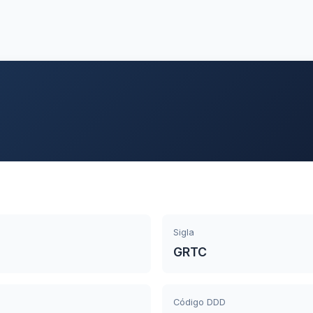
Sigla
GRTC
Código DDD