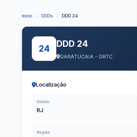
Início
/
DDDs
/
DDD 24
DDD 24
24
GARATUCAIA - GRTC
Localização
Estado
RJ
Região