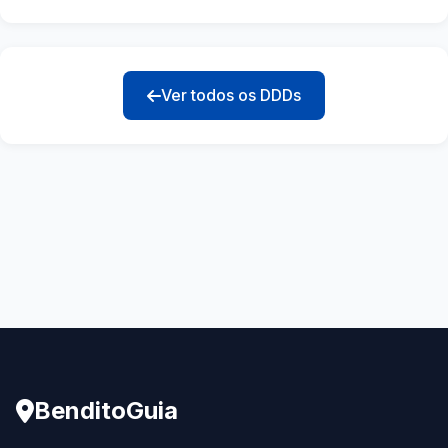
Ver todos os DDDs
BenditoGuia