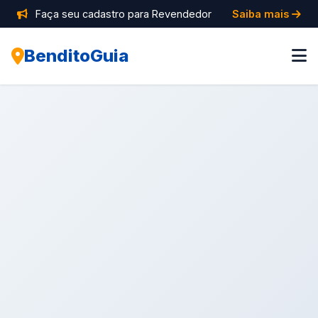
Faça seu cadastro para Revendedor
Saiba mais
BenditoGuia