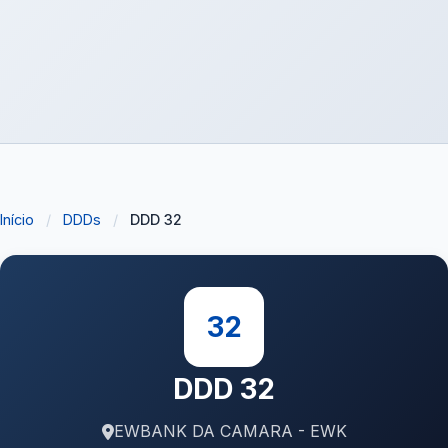
Início
/
DDDs
/
DDD 32
32
DDD 32
EWBANK DA CAMARA - EWK