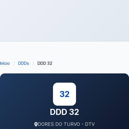
Início
/
DDDs
/
DDD 32
32
DDD 32
DORES DO TURVO - DTV