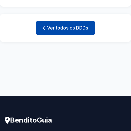
Ver todos os DDDs
BenditoGuia