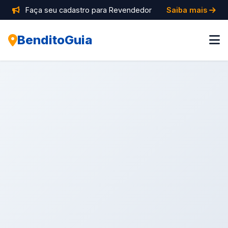
Faça seu cadastro para Revendedor
Saiba mais
BenditoGuia