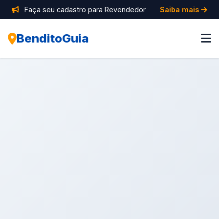
Faça seu cadastro para Revendedor
Saiba mais
BenditoGuia