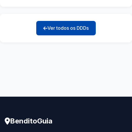
Ver todos os DDDs
BenditoGuia