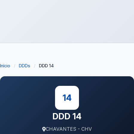
Início
/
DDDs
/
DDD 14
14
DDD 14
CHAVANTES - CHV