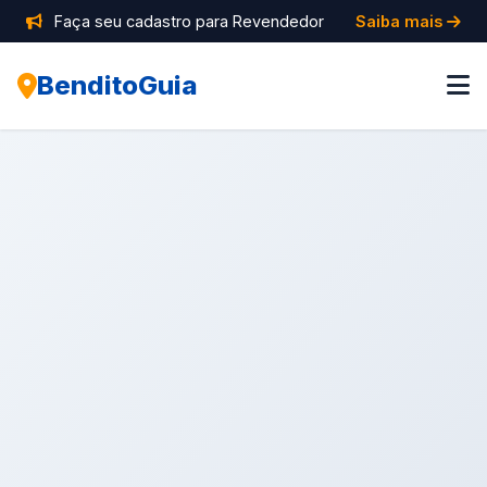
Faça seu cadastro para Revendedor
Saiba mais
BenditoGuia