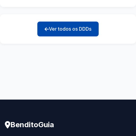
Ver todos os DDDs
BenditoGuia