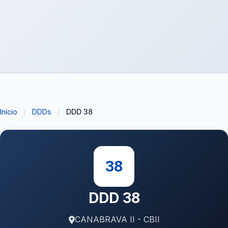
Início
/
DDDs
/
DDD 38
38
DDD 38
CANABRAVA II - CBII