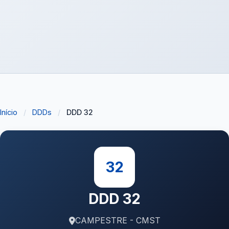
Início
/
DDDs
/
DDD 32
32
DDD 32
CAMPESTRE - CMST