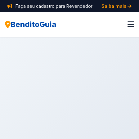
Faça seu cadastro para Revendedor
Saiba mais
BenditoGuia