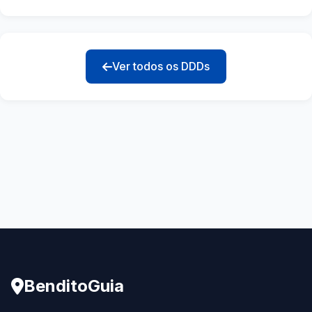
Ver todos os DDDs
BenditoGuia