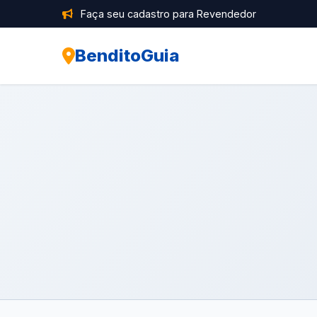
Faça seu cadastro para Revendedor
BenditoGuia