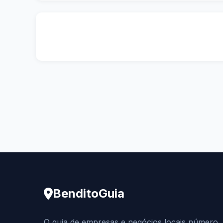
BenditoGuia
O guia de empresas e negócios locais número