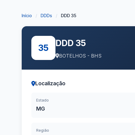
Início
/
DDDs
/
DDD 35
DDD 35
35
BOTELHOS - BHS
Localização
Estado
MG
Região