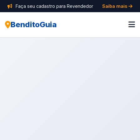
Faça seu cadastro para Revendedor
Saiba mais
BenditoGuia