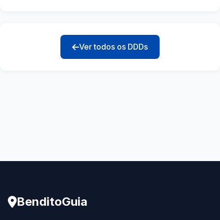
Ver todos os DDDs
BenditoGuia