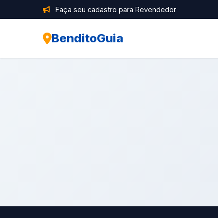
Faça seu cadastro para Revendedor
BenditoGuia