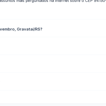
assuntos mais perguntados na internet sobre o CEP 94150
ovembro, Gravataí/RS?
?