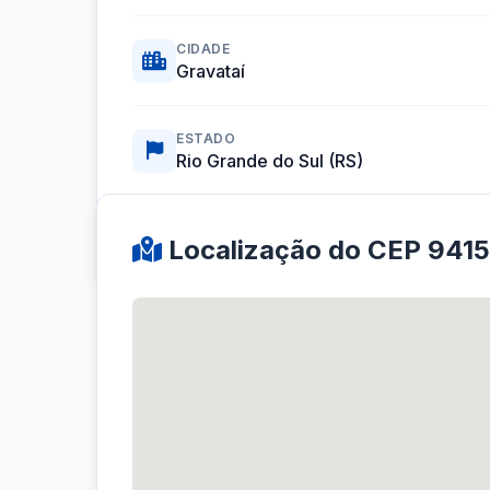
CIDADE
Gravataí
ESTADO
Rio Grande do Sul (RS)
Coordenadas GPS:
-29.9346465, -51.0256167
Localização do CEP 941