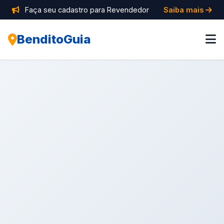
Faça seu cadastro para Revendedor
Saiba mais
BenditoGuia