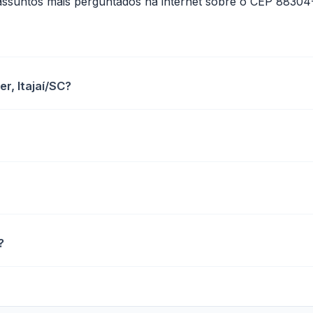
assuntos mais perguntados na internet sobre o CEP 88304
r, Itajaí/SC?
?