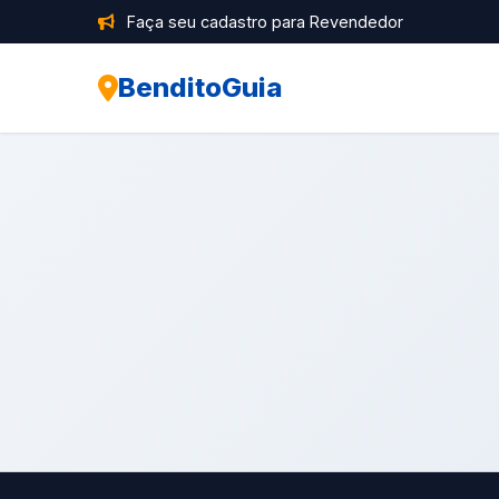
Faça seu cadastro para Revendedor
BenditoGuia