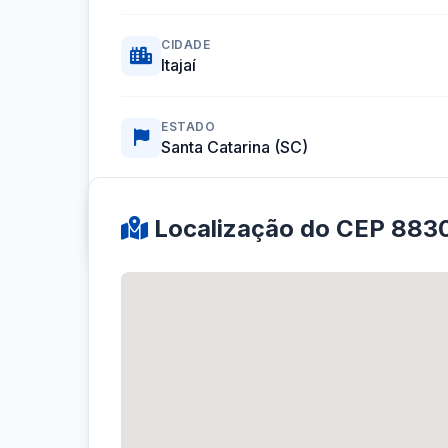
CIDADE
Itajaí
ESTADO
Santa Catarina (SC)
Coordenadas GPS:
-26.9057904, -48.6690020
Localização do CEP 883