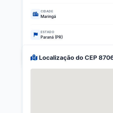
CIDADE
Maringá
ESTADO
Paraná (PR)
Coordenadas GPS:
-23.4445327, -51.9449202
Localização do CEP 870