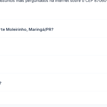
assuntos mais perguntados na internet sobre o CEP 87060
te Moleirinho, Maringá/PR?
?