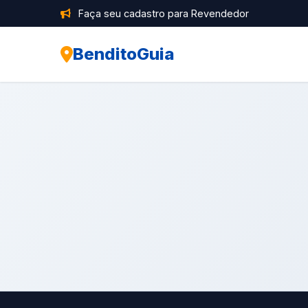
Faça seu cadastro para Revendedor
BenditoGuia