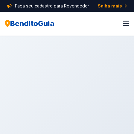
Faça seu cadastro para Revendedor
Saiba mais
BenditoGuia