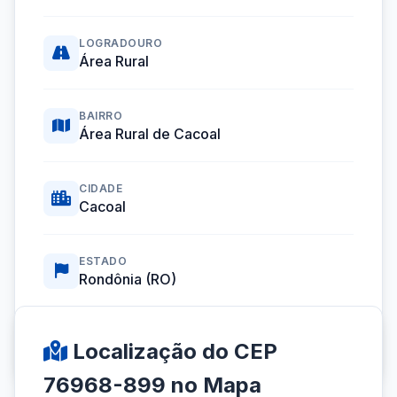
LOGRADOURO
Área Rural
BAIRRO
Área Rural de Cacoal
CIDADE
Cacoal
ESTADO
Rondônia (RO)
Coordenadas GPS:
-11.4237867, -61.4317544
Localização do CEP
76968-899 no Mapa