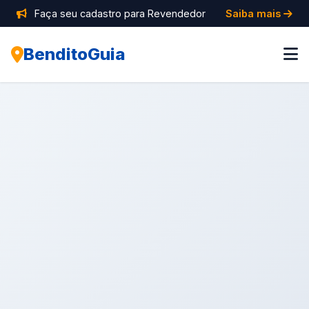
Faça seu cadastro para Revendedor
Saiba mais
BenditoGuia