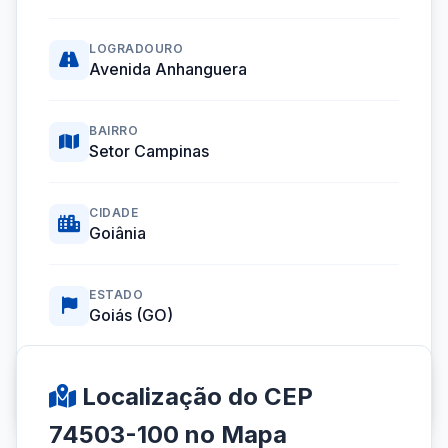
LOGRADOURO
Avenida Anhanguera
BAIRRO
Setor Campinas
CIDADE
Goiânia
ESTADO
Goiás (GO)
Coordenadas GPS:
-16.6742463, -49.2828563
Localização do CEP
74503-100 no Mapa