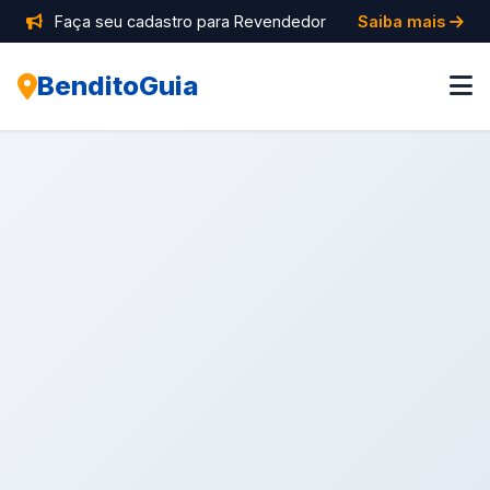
Faça seu cadastro para Revendedor
Saiba mais
BenditoGuia