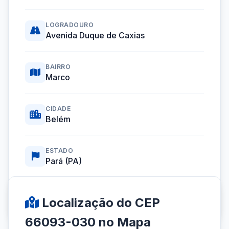
LOGRADOURO
Avenida Duque de Caxias
BAIRRO
Marco
CIDADE
Belém
ESTADO
Pará (PA)
Coordenadas GPS:
-1.4279842, -48.4604630
Localização do CEP
66093-030 no Mapa