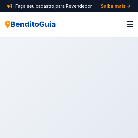
Faça seu cadastro para Revendedor
Saiba mais
BenditoGuia