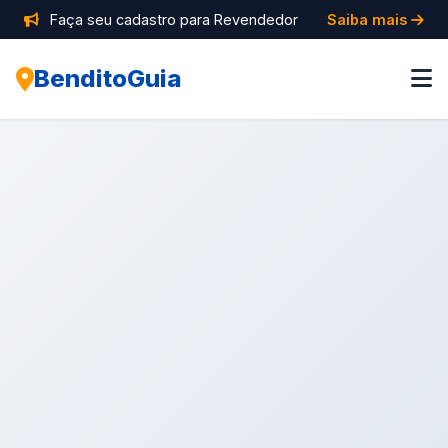
Faça seu cadastro para Revendedor
Saiba mais
BenditoGuia