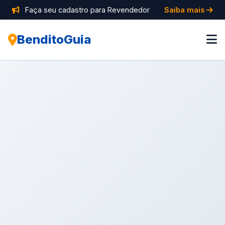
Faça seu cadastro para Revendedor
Saiba mais
BenditoGuia