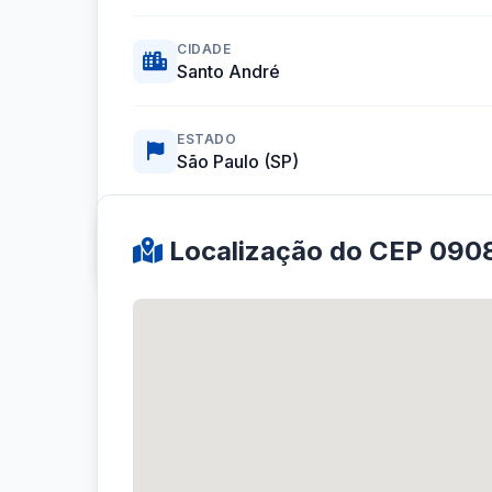
CIDADE
Santo André
ESTADO
São Paulo (SP)
Coordenadas GPS:
-23.6423128, -46.5373386
Localização do CEP 090