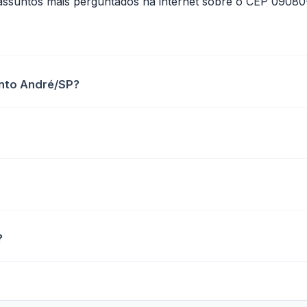
assuntos mais perguntados na internet sobre o CEP 09080
anto André/SP?
?