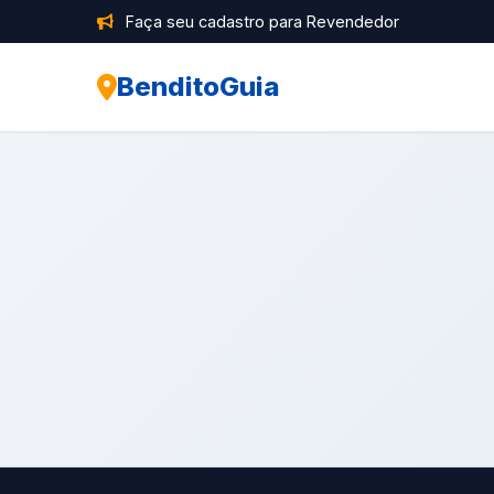
Faça seu cadastro para Revendedor
BenditoGuia