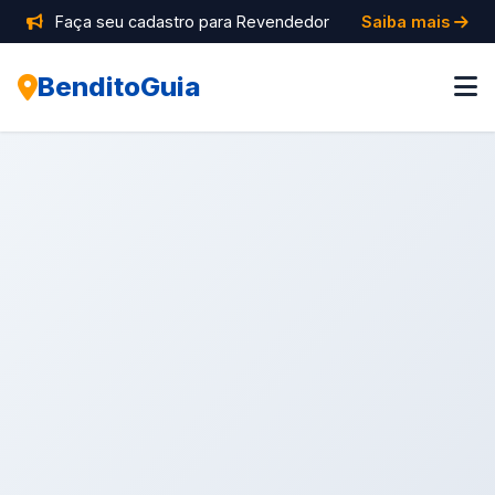
Faça seu cadastro para Revendedor
Saiba mais
BenditoGuia