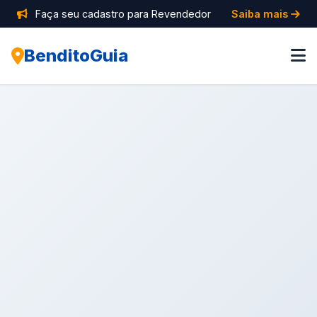
Faça seu cadastro para Revendedor
Saiba mais
BenditoGuia