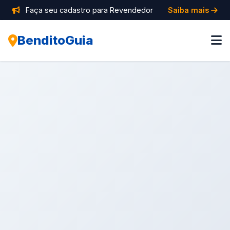
Faça seu cadastro para Revendedor
Saiba mais
BenditoGuia