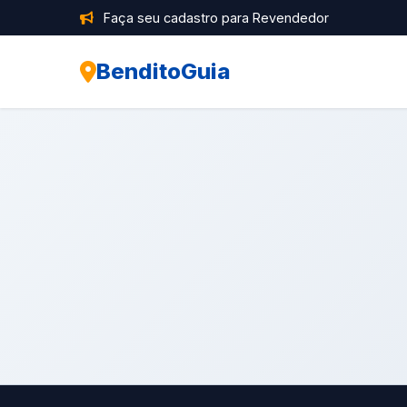
Faça seu cadastro para Revendedor
BenditoGuia