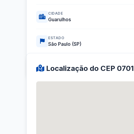
CIDADE
Guarulhos
ESTADO
São Paulo (SP)
Coordenadas GPS:
-23.4673430, -46.5283697
Localização do CEP 070