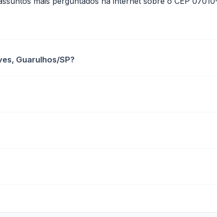
assuntos mais perguntados na internet sobre o CEP 07010
ves, Guarulhos/SP?