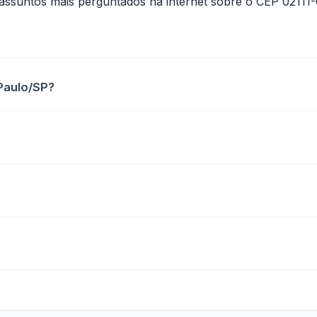
assuntos mais perguntados na internet sobre o CEP 02111
Paulo/SP?