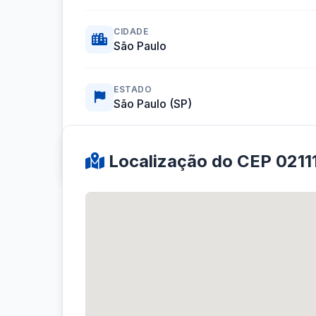
CIDADE
São Paulo
ESTADO
São Paulo (SP)
Coordenadas GPS:
-23.5153274, -46.5915589
Localização do CEP 021