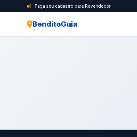
Faça seu cadastro para Revendedor
BenditoGuia